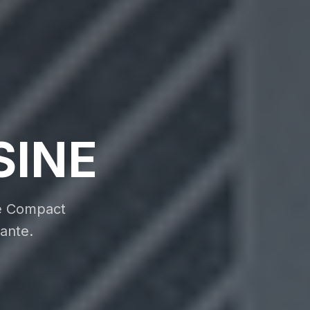
SINE
ié Compact
tante.