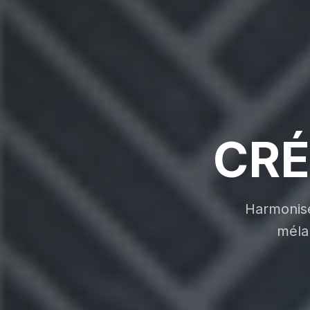
CRÉ
Harmonise
mélam