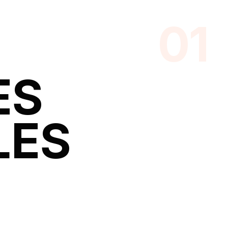
ES
LES