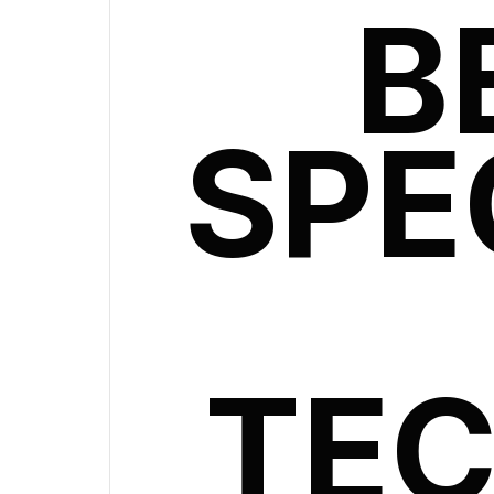
B
SPÉ
TEC