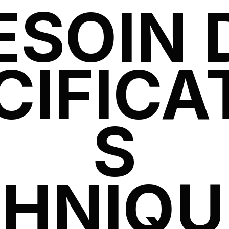
ESOIN
CIFICA
S
HNIQU