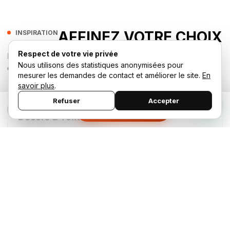
AFFINEZ VOTRE CHOIX
INSPIRATION
Respect de votre vie privée
Explorez les décors, vérifiez les applications et
Nous utilisons des statistiques anonymisées pour
découvrez nos conseils d’entretien.
mesurer les demandes de contact et améliorer le site.
En
savoir plus
.
Refuser
Accepter
×
Demander un devis
Décors & Textures
Choisissez les finitions adaptées à votre ambiance.
Applications
Sélectionnez la solution selon l’usage.